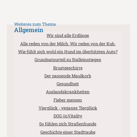
Weiteres zum Thema
Allgemein
Wir sind alle Erdlinge
Alle reden von der Milch. Wir reden von der Kuh.
Wie fühlt sich wohl ein Hund im überhitzten Auto?
Grundsatzurteil zu Stalleinstiegen
Brustgeschirre
Der passende Maulkorb
Gesundheit
Auslandskrankheiten
Fieber messen
Vierglück - veganes Tierglück
DOG-InVitality
So fühlen sich Straßenhunde
Geschichte einer Stadttaube