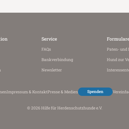
tion
Service
Formular
FAQs
Paten- und
Bankverbindung
Hund zur V
n
Newsletter
Interessent
Spenden
onen
Impressum & Kontakt
Presse & Medien
Vereinf
© 2026 Hilfe für Herdenschutzhunde e.V.