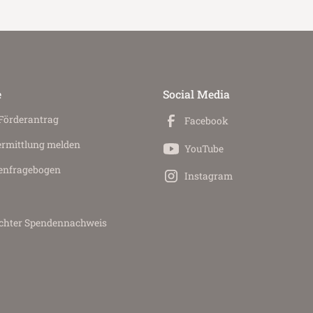
e
Social Media
 Förderantrag
Facebook
ermittlung melden
YouTube
en­fragebogen
Instagram
achter Spendennachweis