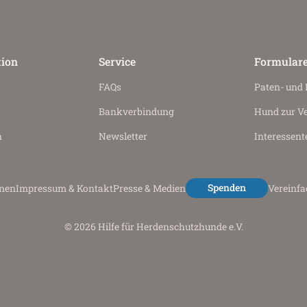
tion
Service
Formular
FAQs
Paten- und
Bankverbindung
Hund zur V
n
Newsletter
Interessent
Spenden
onen
Impressum & Kontakt
Presse & Medien
Vereinf
© 2026 Hilfe für Herdenschutzhunde e.V.