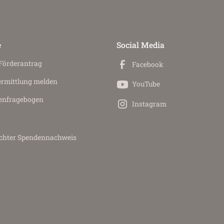
e
Social Media
 Förderantrag
Facebook
ermittlung melden
YouTube
en­fragebogen
Instagram
achter Spendennachweis