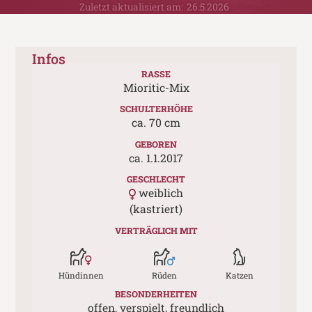
Zuletzt aktualisiert am:
26.5.2026
Infos
RASSE
Mioritic-Mix
SCHULTERHÖHE
ca.
70
cm
GEBOREN
ca.
1.1.2017
GESCHLECHT
weiblich
(kastriert)
VERTRÄGLICH MIT
Hündinnen
Rüden
Katzen
BESONDERHEITEN
offen, verspielt, freundlich