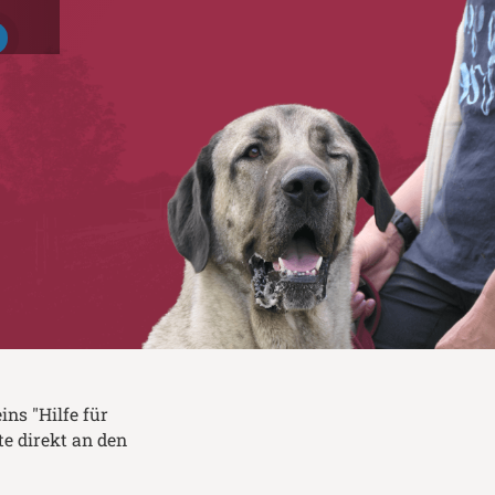
ins "Hilfe für
te direkt an den