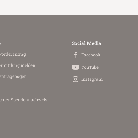
e
Social Media
 Förderantrag
Facebook
ermittlung melden
YouTube
en­fragebogen
Instagram
achter Spendennachweis