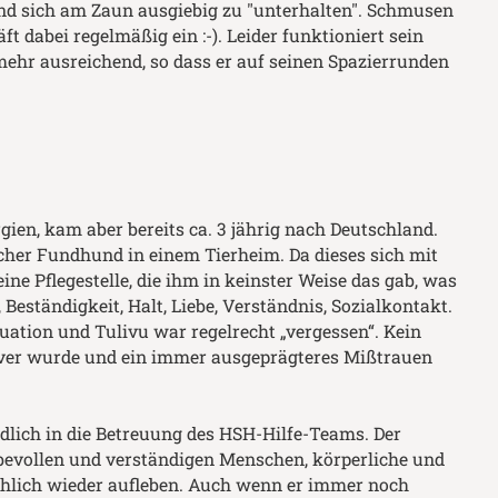
d sich am Zaun ausgiebig zu "unterhalten". Schmusen
äft dabei regelmäßig ein :-). Leider funktioniert sein
 mehr ausreichend, so dass er auf seinen Spazierrunden
ien, kam aber bereits ca. 3 jährig nach Deutschland.
cher Fundhund in einem Tierheim. Da dieses sich mit
ine Pflegestelle, die ihm in keinster Weise das gab, was
 Beständigkeit, Halt, Liebe, Verständnis, Sozialkontakt.
ituation und Tulivu war regelrecht „vergessen“. Kein
ver wurde und ein immer ausgeprägteres Mißtrauen
ich in die Betreuung des HSH-Hilfe-Teams. Der
ebevollen und verständigen Menschen, körperliche und
ählich wieder aufleben. Auch wenn er immer noch