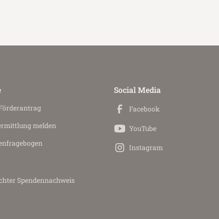
e
Social Media
 Förderantrag
Facebook
ermittlung melden
YouTube
en­fragebogen
Instagram
achter Spendennachweis