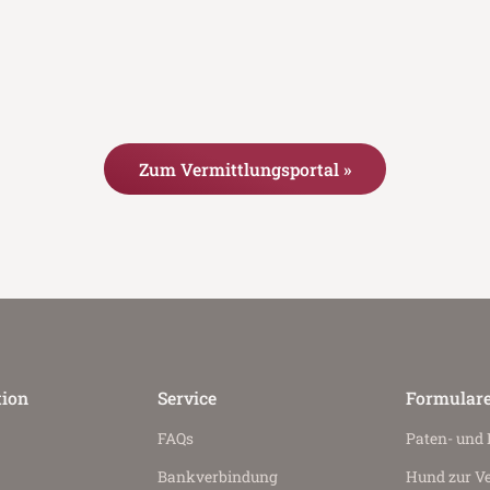
Zum Vermittlungsportal »
tion
Service
Formular
FAQs
Paten- und
Bankverbindung
Hund zur V