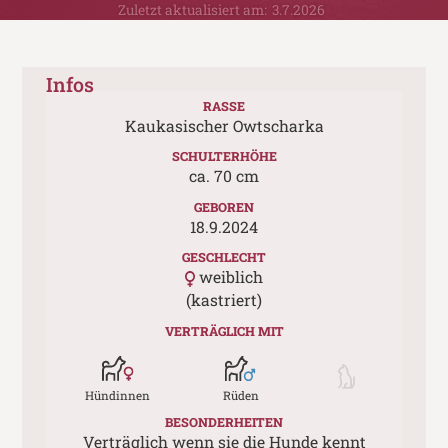
Zuletzt aktualisiert am:
3.7.2026
Infos
RASSE
Kaukasischer Owtscharka
SCHULTERHÖHE
ca.
70
cm
GEBOREN
18.9.2024
GESCHLECHT
weiblich
(kastriert)
VERTRÄGLICH MIT
Hündinnen
Rüden
BESONDERHEITEN
Verträglich wenn sie die Hunde kennt