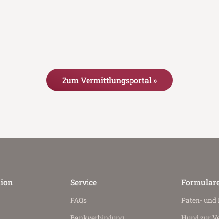
Zum Vermittlungsportal »
tion
Service
Formular
FAQs
Paten- und
Bankverbindung
Hund zur V