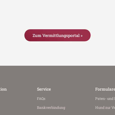
Zum Vermittlungsportal »
tion
Service
Formular
FAQs
Paten- und
Bankverbindung
Hund zur V