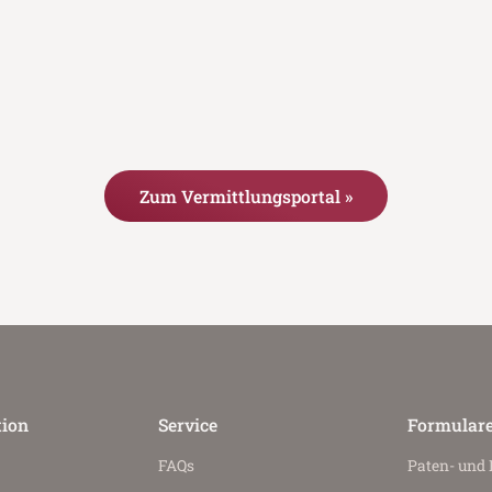
Zum Vermittlungsportal »
tion
Service
Formular
FAQs
Paten- und