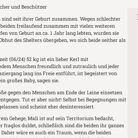
acher und Beschützer
a sind seit ihrer Geburt zusammen. Wegen schlechter
 beiden freilaufend zusammen mit vielen weiteren
en von Geburt an ca. 1 Jahr lang lebten, wurden sie
Obhut des Shelters übergeben, wo sich beide seither als
it (06/24) 52 kg ist ein lieber Kerl mit
jedem Menschen freundlich und zutraulich und jeder
ziergang lang ins Freie entführt, ist begeistert von
ein großes Baby, sagen sie.
röße gegen den Menschen am Ende der Leine einsetzen
entgegen. Tut er aber nicht! Selbst bei Begegnungen mit
elassen und scheint eher desinteressiert.
rem Gehege, Mali ist auf sein Territorium bedacht,
r fraglos duldet, schließlich sind die beiden ihr ganzes
 Daher wäre es auch ein Traum, wenn die beiden