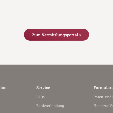
Zum Vermittlungsportal »
tion
Service
Formular
FAQs
Paten- und
Bankverbindung
Hund zur V