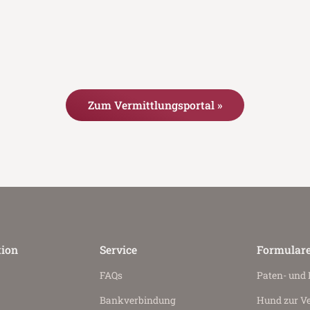
Zum Vermittlungsportal »
tion
Service
Formular
FAQs
Paten- und
Bankverbindung
Hund zur V