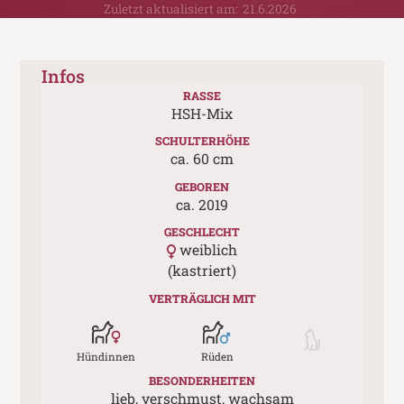
Zuletzt aktualisiert am:
21.6.2026
Infos
RASSE
HSH-Mix
SCHULTERHÖHE
ca.
60
cm
GEBOREN
ca.
2019
GESCHLECHT
weiblich
(kastriert)
VERTRÄGLICH MIT
Hündinnen
Rüden
BESONDERHEITEN
lieb, verschmust, wachsam