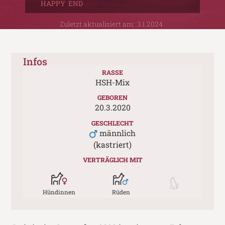
HAPPY END
Zuletzt aktualisiert am:
3.1.2024
Infos
RASSE
HSH-Mix
GEBOREN
20.3.2020
GESCHLECHT
männlich
(kastriert)
VERTRÄGLICH MIT
Hündinnen
Rüden