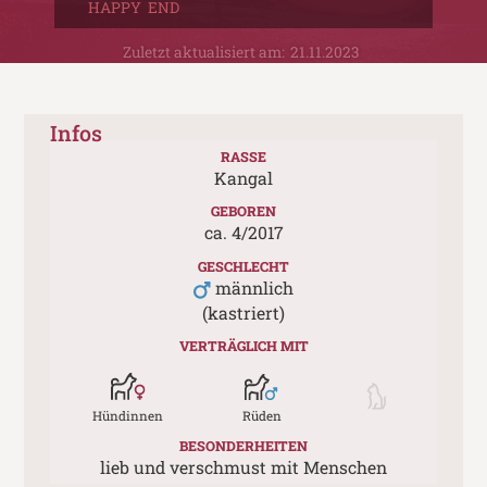
HAPPY END
Zuletzt aktualisiert am:
21.11.2023
Infos
RASSE
Kangal
GEBOREN
ca.
4
/
2017
GESCHLECHT
männlich
(kastriert)
VERTRÄGLICH MIT
Hündinnen
Rüden
BESONDERHEITEN
lieb und verschmust mit Menschen