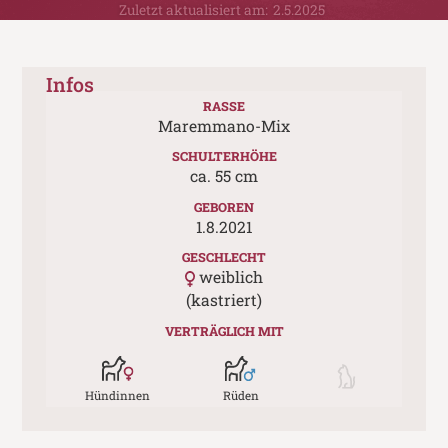
Zuletzt aktualisiert am:
2.5.2025
Infos
RASSE
Maremmano-Mix
SCHULTERHÖHE
ca.
55
cm
GEBOREN
1.8.2021
GESCHLECHT
weiblich
(kastriert)
VERTRÄGLICH MIT
Hündinnen
Rüden