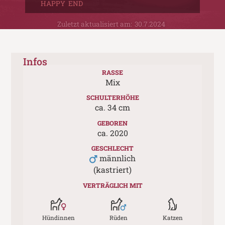
HAPPY END
Zuletzt aktualisiert am:
30.7.2024
Infos
RASSE
Mix
SCHULTERHÖHE
ca.
34
cm
GEBOREN
ca.
2020
GESCHLECHT
männlich
(kastriert)
VERTRÄGLICH MIT
Hündinnen
Rüden
Katzen