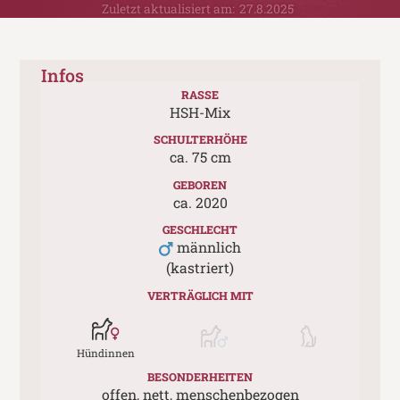
Zuletzt aktualisiert am:
27.8.2025
Infos
RASSE
HSH-Mix
SCHULTERHÖHE
ca.
75
cm
GEBOREN
ca.
2020
GESCHLECHT
männlich
(kastriert)
VERTRÄGLICH MIT
Hündinnen
BESONDERHEITEN
offen, nett, menschenbezogen