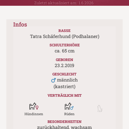
Zuletzt aktualisiert am:
1.6.2026
Infos
RASSE
Tatra Schäferhund (Podhalaner)
SCHULTERHÖHE
ca.
65
cm
GEBOREN
23.2.2019
GESCHLECHT
männlich
(kastriert)
VERTRÄGLICH MIT
Hündinnen
Rüden
BESONDERHEITEN
zurückhaltend, wachsam