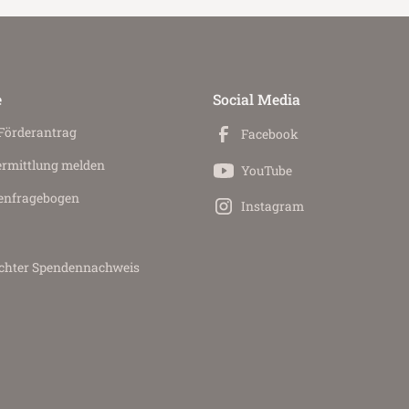
e
Social Media
 Förderantrag
Facebook
ermittlung melden
YouTube
en­fragebogen
Instagram
achter Spendennachweis