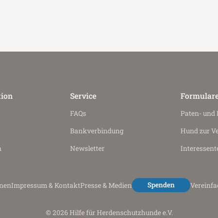
tion
Service
Formular
FAQs
Paten- und
Bankverbindung
Hund zur V
n
Newsletter
Interessent
Spenden
onen
Impressum & Kontakt
Presse & Medien
Vereinf
© 2026 Hilfe für Herdenschutzhunde e.V.