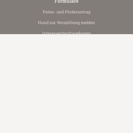
Formulare
Paten- und Förderantrag
Hund zur Vermittlung melden
Interessenten­fragebogen
Social Media
Facebook
YouTube
Instagram
Datenschutz­informationen
Impressum & Kontakt
Presse & Medien
Spenden